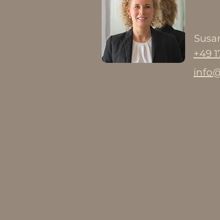
S
usa
+49 1
info