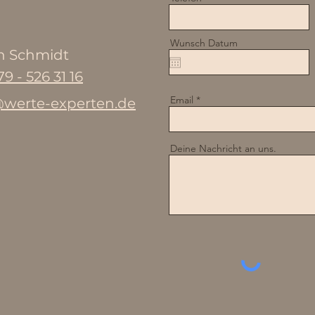
Wunsch Datum
n Schmidt
79 - 526 31 16
Email
@werte-experten.de
Deine Nachricht an uns.